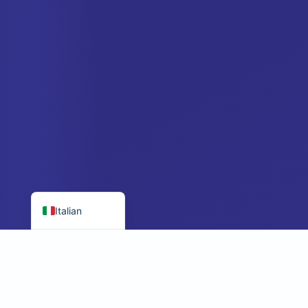
Polish
Croatian
Portuguese
Swedish
French
Dutch
German
Spanish
English
Italian
Minimo 250 €
Responsabile person
Barriera bassa, grande potenziale
Contattateci dopo la reg