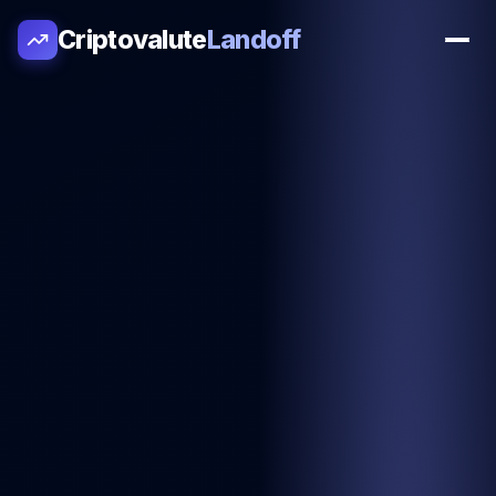
Criptovalute
Landoff