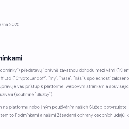
března 2025
dmínkami
odmínky") představují právně závaznou dohodu mezi vámi ("Klient",
 Ltd ("CryptoLandoff", "my", "naše", "nás"), společností založen
 upravuje váš přístup k platformě, webovým stránkám a souvisejí
užívání (souhrnně "Služby").
m na platformu nebo jiným používáním našich Služeb potvrzujete, že
s těmito Podmínkami a našimi Zásadami ochrany osobních údajů, k