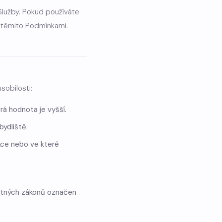
Služby. Pokud používáte
 těmito Podmínkami.
sobilosti:
erá hodnota je vyšší.
bydliště.
kce nebo ve které
latných zákonů označen