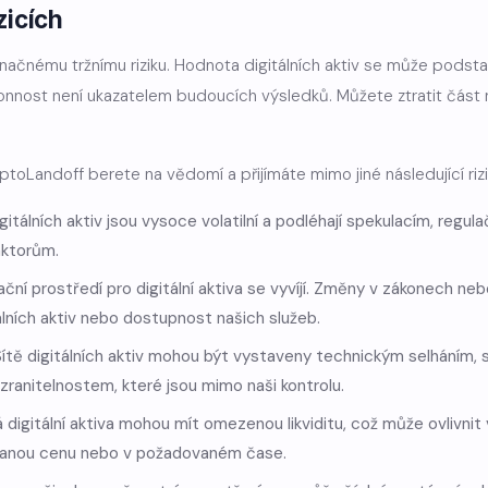
zicích
í značnému tržnímu riziku. Hodnota digitálních aktiv se může podst
konnost není ukazatelem budoucích výsledků. Můžete ztratit čás
toLandoff berete na vědomí a přijímáte mimo jiné následující rizi
digitálních aktiv jsou vysoce volatilní a podléhají spekulacím, reg
ktorům.
lační prostředí pro digitální aktiva se vyvíjí. Změny v zákonech 
álních aktiv nebo dostupnost našich služeb.
 Sítě digitálních aktiv mohou být vystaveny technickým selhání
anitelnostem, které jsou mimo naši kontrolu.
erá digitální aktiva mohou mít omezenou likviditu, což může ovlivn
vanou cenu nebo v požadovaném čase.