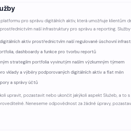
lužby
latformu pro správu digitálních aktiv, která umožňuje klientům d
 prostřednictvím naší infrastruktury pro správu a reporting. Služby 
igitálních aktiv prostřednictvím naší regulované úschovní infrast
ortfolia, dashboardy a funkce pro tvorbu reportů
vaným strategiím portfolia vyvinutým naším výzkumným týmem
pro vklady a výběry podporovaných digitálních aktiv a fiat měn
pory a správy účtů
oli upravit, pozastavit nebo ukončit jakýkoli aspekt Služeb, a t
proveditelné. Neneseme odpovědnost za žádné úpravy, pozastav