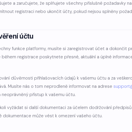
šujete a zaručujete, že splňujete všechny příslušné požadavky na
ítnout registraci nebo ukončit účty, pokud nejsou splněny požad
věření účtu
chny funkce platformy, musíte si zaregistrovat účet a dokončit p
že během registrace poskytnete přesné, aktuální a úplné informac
ání důvěrnosti přihlašovacích údajů k vašemu účtu a za veškerou 
ává. Musíte nás o tom neprodleně informovat na adrese
support
 neoprávněný přístup k vašemu účtu.
koli vyžádat si další dokumentaci za účelem dodržování předpisů
é dokumentace může vést k omezení vašeho účtu.