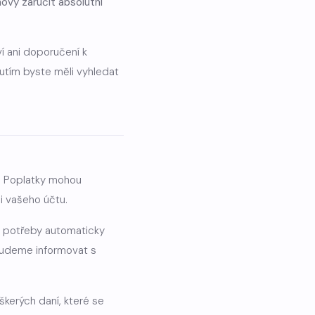
vy zaručit absolutní
í ani doporučení k
nutím byste měli vyhledat
h. Poplatky mohou
i vašeho účtu.
ě potřeby automaticky
 budeme informovat s
škerých daní, které se