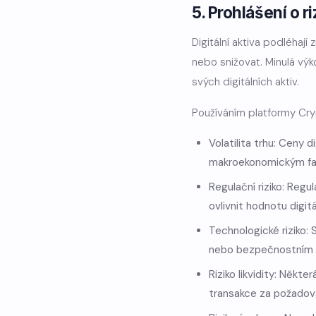
5. Prohlášení o ri
Digitální aktiva podléhaj
nebo snižovat. Minulá vý
svých digitálních aktiv.
Používáním platformy Cryp
Volatilita trhu: Ceny 
makroekonomickým fa
Regulační riziko: Regu
ovlivnit hodnotu digit
Technologické riziko:
nebo bezpečnostním zr
Riziko likvidity: Někt
transakce za požado