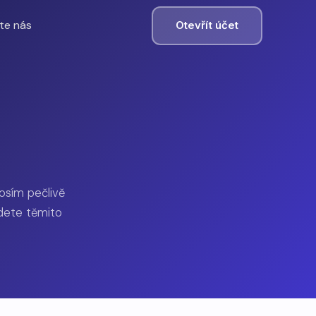
te nás
Otevřít účet
osím pečlivě
udete těmito