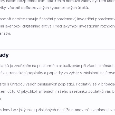
dory našim bezpečnostním opatřením nemůže žádný systém úscho
ziky, včetně sofistikovaných kybernetických útoků.
andoff nepředstavuje finanční poradenství, investiční poradenstv
ní jakéhokoli digitálního aktiva. Před jakýmkoli investičním rozhod
nství.
rady
platků je zveřejněn na platformě a aktualizován při všech změnác
ávu, transakční poplatky a poplatky za výběr v závislosti na úrovn
síte s úhradou všech příslušných poplatků. Poplatky se v případ
vašem účtu. O jakýchkoli změnách našeho sazebníku poplatků vás
.
deny bez jakýchkoli příslušných daní. Za stanovení a zaplacení ve