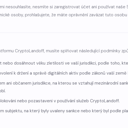
i nesouhlasíte, nesmíte si zaregistrovat účet ani používat naše 
ické osoby, prohlašujete, že máte oprávnění zavázat tuto osobu
atformu CryptoLandoff, musíte splňovat následující podmínky způ
et nebo dosáhnout věku zletilosti ve vaší jurisdikci, podle toho, kt
olení k držení a správě digitálních aktiv podle zákonů vaší země 
m ani občanem jurisdikce, na kterou se vztahují mezinárodní san
bí.
lokováni nebo pozastaveni v používání služeb CryptoLandoff.
 subjektu, na který byly uvaleny sankce nebo který byl podle p