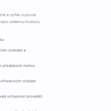
atně a rychle zvyšovat
t nebo veškerou hodnotu
ka:
ulačním změnám a
nebo předpisech mohou
m, softwarovým chybám
it vaši schopnost provádět