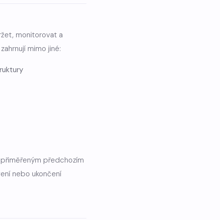
ržet, monitorovat a
zahrnují mimo jiné:
ruktury
o s přiměřeným předchozím
ení nebo ukončení