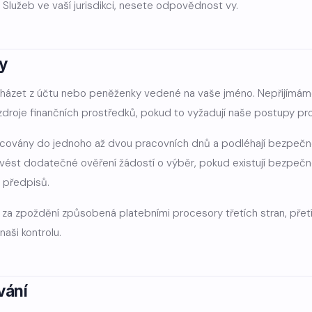
í Služeb ve vaší jurisdikci, nesete odpovědnost vy.
ry
ázet z účtu nebo peněženky vedené na vaše jméno. Nepřijímáme 
 zdroje finančních prostředků, pokud to vyžadují naše postupy pr
acovány do jednoho až dvou pracovních dnů a podléhají bezpečn
vést dodatečné ověření žádostí o výběr, pokud existují bezpeč
 předpisů.
 zpoždění způsobená platebními procesory třetích stran, přetí
aši kontrolu.
vání