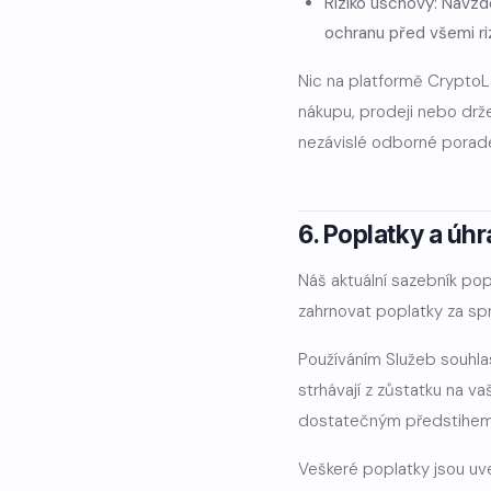
Riziko úschovy: Navz
ochranu před všemi ri
Nic na platformě CryptoL
nákupu, prodeji nebo drže
nezávislé odborné porade
6. Poplatky a úh
Náš aktuální sazebník po
zahrnovat poplatky za spr
Používáním Služeb souhla
strhávají z zůstatku na 
dostatečným předstihem
Veškeré poplatky jsou uve