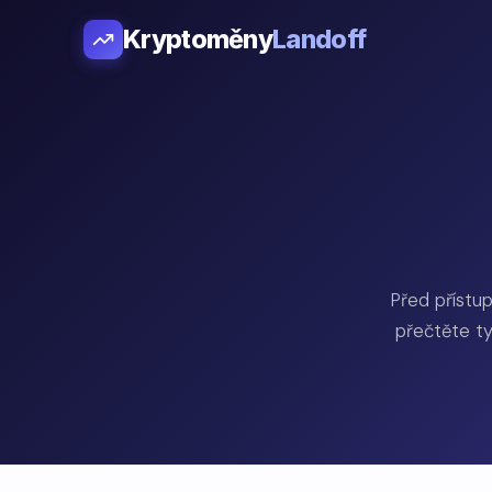
Kryptoměny
Landoff
Před přístu
přečtěte ty