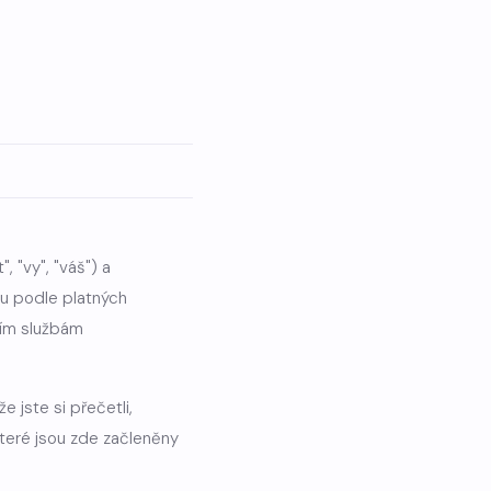
 "vy", "váš") a
ou podle platných
cím službám
 jste si přečetli,
teré jsou zde začleněny