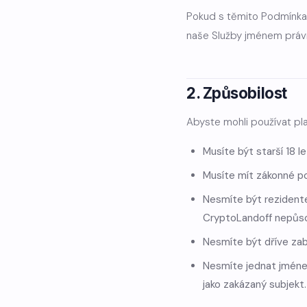
Pokud s těmito Podmínkam
naše Služby jménem právn
2. Způsobilost
Abyste mohli používat pl
Musíte být starší 18 l
Musíte mít zákonné pov
Nesmíte být rezidente
CryptoLandoff nepůso
Nesmíte být dříve zab
Nesmíte jednat jménem
jako zakázaný subjekt.