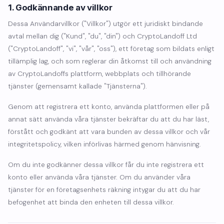
1. Godkännande av villkor
Dessa Användarvillkor ("Villkor") utgör ett juridiskt bindande
avtal mellan dig ("Kund", "du", "din") och CryptoLandoff Ltd
("CryptoLandoff", "vi", "vår", "oss"), ett företag som bildats enligt
tillämplig lag, och som reglerar din åtkomst till och användning
av CryptoLandoffs plattform, webbplats och tillhörande
tjänster (gemensamt kallade "Tjänsterna").
Genom att registrera ett konto, använda plattformen eller på
annat sätt använda våra tjänster bekräftar du att du har läst,
förstått och godkänt att vara bunden av dessa villkor och vår
integritetspolicy, vilken införlivas härmed genom hänvisning.
Om du inte godkänner dessa villkor får du inte registrera ett
konto eller använda våra tjänster. Om du använder våra
tjänster för en företagsenhets räkning intygar du att du har
befogenhet att binda den enheten till dessa villkor.