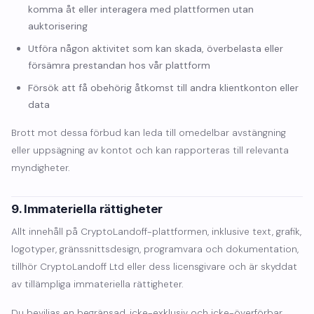
komma åt eller interagera med plattformen utan
auktorisering
Utföra någon aktivitet som kan skada, överbelasta eller
försämra prestandan hos vår plattform
Försök att få obehörig åtkomst till andra klientkonton eller
data
Brott mot dessa förbud kan leda till omedelbar avstängning
eller uppsägning av kontot och kan rapporteras till relevanta
myndigheter.
9. Immateriella rättigheter
Allt innehåll på CryptoLandoff-plattformen, inklusive text, grafik,
logotyper, gränssnittsdesign, programvara och dokumentation,
tillhör CryptoLandoff Ltd eller dess licensgivare och är skyddat
av tillämpliga immateriella rättigheter.
Du beviljas en begränsad, icke-exklusiv och icke-överförbar