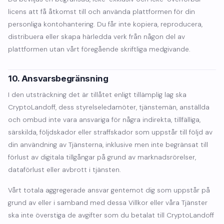
licens att få åtkomst till och använda plattformen för din
personliga kontohantering. Du får inte kopiera, reproducera,
distribuera eller skapa härledda verk från någon del av
plattformen utan vårt föregående skriftliga medgivande.
10. Ansvarsbegränsning
I den utsträckning det är tillåtet enligt tillämplig lag ska
CryptoLandoff, dess styrelseledamöter, tjänstemän, anställda
och ombud inte vara ansvariga för några indirekta, tillfälliga,
särskilda, följdskador eller straffskador som uppstår till följd av
din användning av Tjänsterna, inklusive men inte begränsat till
förlust av digitala tillgångar på grund av marknadsrörelser,
dataförlust eller avbrott i tjänsten.
Vårt totala aggregerade ansvar gentemot dig som uppstår på
grund av eller i samband med dessa Villkor eller våra Tjänster
ska inte överstiga de avgifter som du betalat till CryptoLandoff