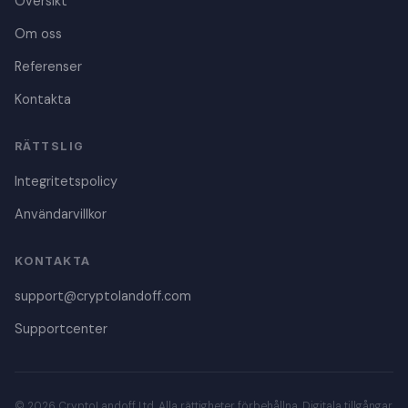
Översikt
Om oss
Referenser
Kontakta
Danish
RÄTTSLIG
Czech
Integritetspolicy
Polish
Användarvillkor
Croatian
Portuguese
KONTAKTA
Italian
support@cryptolandoff.com
French
Supportcenter
Dutch
German
Spanish
© 2026 CryptoLandoff Ltd. Alla rättigheter förbehållna. Digitala tillgångar