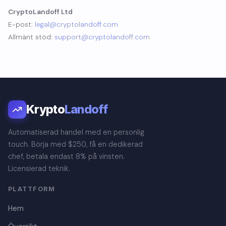
CryptoLandoff Ltd
E-post:
legal@cryptolandoff.com
Allmänt stöd:
support@cryptolandoff.com
Krypto
Landoff
Automatiserad handel med en personlig
touch. Börja med $250, få en dedikerad
chef, betala endast 8% på vinsten.
Licensierad teknik.
PLATTFORM
Hem