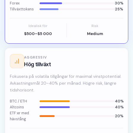
Forex
30%
Tillväxttokens
25%
Idealisk för
Risk
$500–$5 000
Medium
AGGRESSIV
Hög tillväxt
Fokusera på volatila tillgångar för maximal vinstpotential.
Avkastningsmål 20–40% per månad. Högre risk, längre
tidshorisont.
BTC / ETH
40%
Altcoins
40%
ETF:er med
20%
hävstång