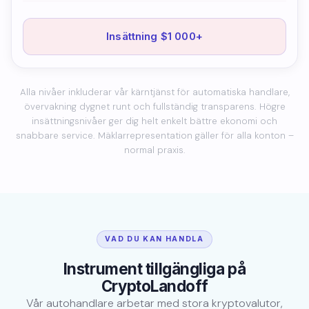
Insättning $1 000+
Alla nivåer inkluderar vår kärntjänst för automatiska handlare,
övervakning dygnet runt och fullständig transparens. Högre
insättningsnivåer ger dig helt enkelt bättre ekonomi och
snabbare service. Mäklarrepresentation gäller för alla konton –
normal praxis.
VAD DU KAN HANDLA
Instrument tillgängliga på
CryptoLandoff
Vår autohandlare arbetar med stora kryptovalutor,