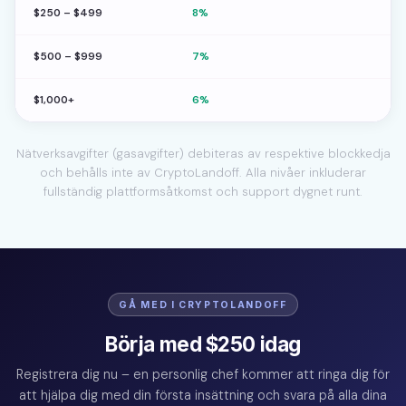
$250 – $499
8%
$500 – $999
7%
$1,000+
6%
Nätverksavgifter (gasavgifter) debiteras av respektive blockkedja
och behålls inte av CryptoLandoff. Alla nivåer inkluderar
fullständig plattformsåtkomst och support dygnet runt.
GÅ MED I CRYPTOLANDOFF
Börja med $250 idag
Registrera dig nu – en personlig chef kommer att ringa dig för
att hjälpa dig med din första insättning och svara på alla dina