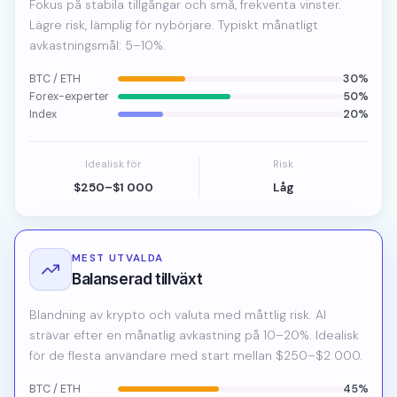
Fokus på stabila tillgångar och små, frekventa vinster.
Lägre risk, lämplig för nybörjare. Typiskt månatligt
avkastningsmål: 5–10%.
BTC / ETH
30%
Forex-experter
50%
Index
20%
Idealisk för
Risk
$250–$1 000
Låg
MEST UTVALDA
Balanserad tillväxt
Blandning av krypto och valuta med måttlig risk. AI
strävar efter en månatlig avkastning på 10–20%. Idealisk
för de flesta användare med start mellan $250–$2 000.
BTC / ETH
45%