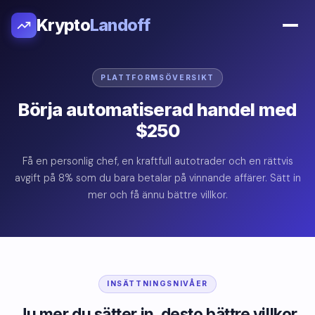
Krypto
Landoff
PLATTFORMSÖVERSIKT
Börja automatiserad handel med
$250
Få en personlig chef, en kraftfull autotrader och en rättvis
avgift på 8% som du bara betalar på vinnande affärer. Sätt in
mer och få ännu bättre villkor.
INSÄTTNINGSNIVÅER
Ju mer du sätter in, desto bättre villkor