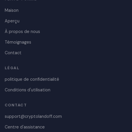
Maison
Aperçu
À propos de nous
Témoignages
Contact
LÉGAL
Danish
politique de confidentialité
Czech
Polish
Conditions d'utilisation
Croatian
CONTACT
Portuguese
support@cryptolandoff.com
Swedish
Centre d'assistance
Italian