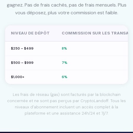
gagnez. Pas de frais cachés, pas de frais mensuels. Plus
vous déposez, plus votre commission est faible.
NIVEAU DE DÉPÔT
COMMISSION SUR LES TRANSAC
$250 – $499
8%
$500 – $999
7%
$1,000+
6%
Les frais de réseau (gas) sont facturés par la blockchain
concernée et ne sont pas perçus par CryptoLandoff. Tous les
niveaux d'abonnement incluent un accès complet à la
plateforme et une assistance 24h/24 et 7j/7.