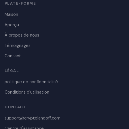
PLATE-FORME
Maison
Aperçu
À propos de nous
Témoignages
Contact
LÉGAL
Danish
politique de confidentialité
Czech
Polish
Conditions d'utilisation
Croatian
CONTACT
Portuguese
support@cryptolandoff.com
Swedish
Centre d'assistance