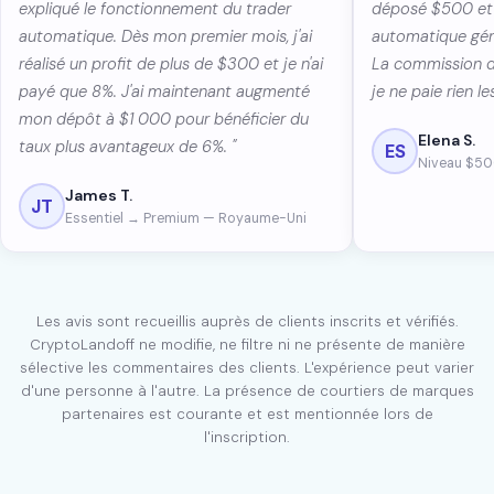
expliqué le fonctionnement du trader
déposé $500 et 
automatique. Dès mon premier mois, j'ai
automatique génè
réalisé un profit de plus de $300 et je n'ai
La commission d
payé que 8%. J'ai maintenant augmenté
je ne paie rien le
mon dépôt à $1 000 pour bénéficier du
Elena S.
taux plus avantageux de 6%. "
ES
Niveau $50
James T.
JT
Essentiel → Premium — Royaume-Uni
Les avis sont recueillis auprès de clients inscrits et vérifiés.
CryptoLandoff ne modifie, ne filtre ni ne présente de manière
sélective les commentaires des clients. L'expérience peut varier
d'une personne à l'autre. La présence de courtiers de marques
partenaires est courante et est mentionnée lors de
l'inscription.