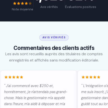
Avis vérifiés
Évaluations positives
Note moyenne
AVIS VÉRIFIÉS
Commentaires des clients actifs
Les avis sont recueillis auprès des titulaires de comptes
enregistrés et affichés sans modification éditoriale.
" J'ai commencé avec $250 et,
" L’intégration s
honnêtement, je n'attendais pas grand-
me suis inscrit, 
chose. Mais le gestionnaire m'a appelé
gestionnaire dan
dans l'heure, m'a aidé à déposer et m'a
guidé tout au lo