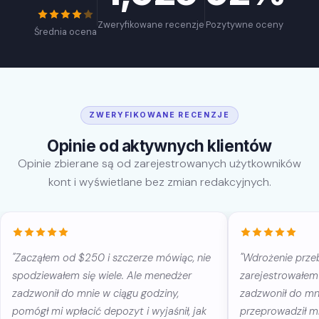
Zweryfikowane recenzje
Pozytywne oceny
Średnia ocena
ZWERYFIKOWANE RECENZJE
Opinie od aktywnych klientów
Opinie zbierane są od zarejestrowanych użytkowników
kont i wyświetlane bez zmian redakcyjnych.
"Zacząłem od $250 i szczerze mówiąc, nie
"Wdrożenie prze
spodziewałem się wiele. Ale menedżer
zarejestrowałem 
zadzwonił do mnie w ciągu godziny,
zadzwonił do mn
pomógł mi wpłacić depozyt i wyjaśnił, jak
przeprowadził mn