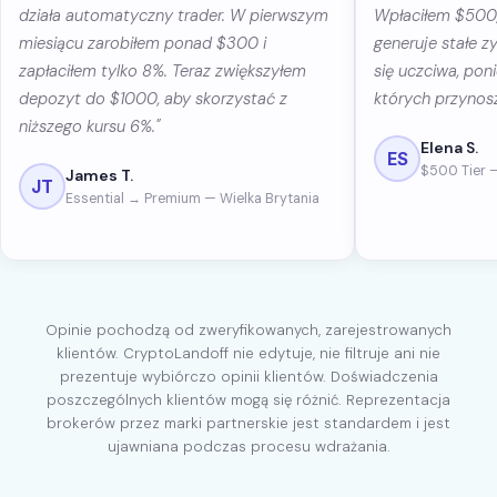
działa automatyczny trader. W pierwszym
Wpłaciłem $500,
miesiącu zarobiłem ponad $300 i
generuje stałe z
zapłaciłem tylko 8%. Teraz zwiększyłem
się uczciwa, poni
depozyt do $1000, aby skorzystać z
których przynosz
niższego kursu 6%."
Elena S.
ES
$500 Tier 
James T.
JT
Essential → Premium — Wielka Brytania
Opinie pochodzą od zweryfikowanych, zarejestrowanych
klientów. CryptoLandoff nie edytuje, nie filtruje ani nie
prezentuje wybiórczo opinii klientów. Doświadczenia
poszczególnych klientów mogą się różnić. Reprezentacja
brokerów przez marki partnerskie jest standardem i jest
ujawniana podczas procesu wdrażania.