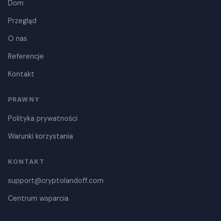
Dom
Przegląd
O nas
Referencje
Kontakt
Danish
PRAWNY
Czech
Polityka prywatności
Croatian
Warunki korzystania
Portuguese
Swedish
KONTAKT
Italian
support@cryptolandoff.com
French
Centrum wsparcia
Dutch