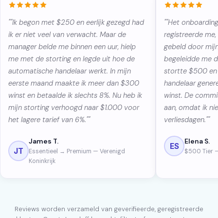
""Ik begon met $250 en eerlijk gezegd had
""Het onboarding
ik er niet veel van verwacht. Maar de
registreerde me
manager belde me binnen een uur, hielp
gebeld door mijn
me met de storting en legde uit hoe de
begeleidde me do
automatische handelaar werkt. In mijn
stortte $500 en
eerste maand maakte ik meer dan $300
handelaar genere
winst en betaalde ik slechts 8%. Nu heb ik
winst. De commis
mijn storting verhoogd naar $1.000 voor
aan, omdat ik ni
het lagere tarief van 6%.""
verliesdagen.""
James T.
Elena S.
ES
JT
Essentieel → Premium — Verenigd
$500 Tier 
Koninkrijk
Reviews worden verzameld van geverifieerde, geregistreerde