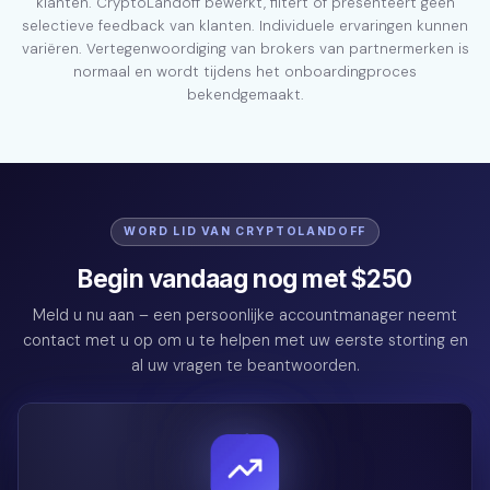
klanten. CryptoLandoff bewerkt, filtert of presenteert geen
selectieve feedback van klanten. Individuele ervaringen kunnen
variëren. Vertegenwoordiging van brokers van partnermerken is
normaal en wordt tijdens het onboardingproces
bekendgemaakt.
WORD LID VAN CRYPTOLANDOFF
Begin vandaag nog met $250
Meld u nu aan – een persoonlijke accountmanager neemt
contact met u op om u te helpen met uw eerste storting en
al uw vragen te beantwoorden.