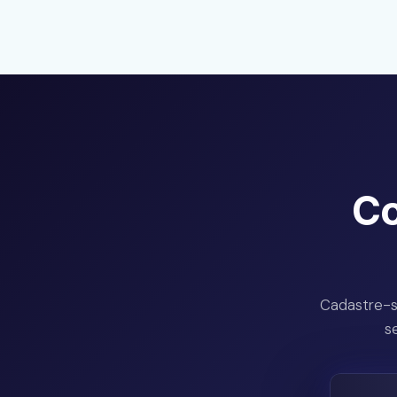
C
Cadastre-s
s