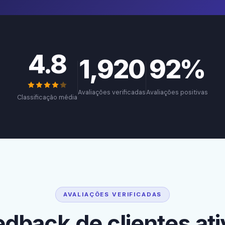
4.8
1,920
92%
Avaliações verificadas
Avaliações positivas
Classificação média
AVALIAÇÕES VERIFICADAS
dback de clientes at