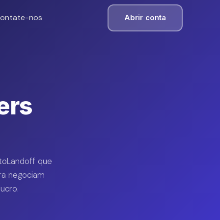
ontate-nos
Abrir conta
ers
ptoLandoff que
ra negociam
ucro.