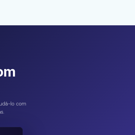
om
judá-lo com
s.