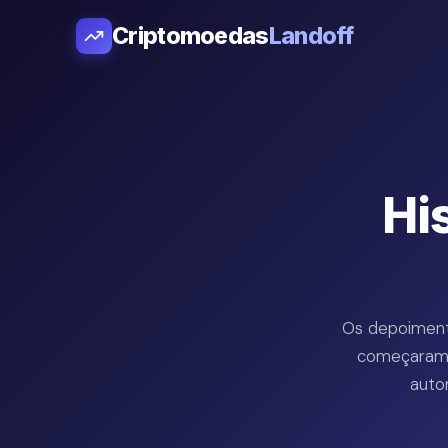
Criptomoedas
Landoff
Hi
Os depoimento
começaram 
auto