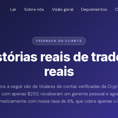
Lar
Sobre nós
Visão geral
Depoimentos
C
FEEDBACK DO CLIENTE
stórias reais de trad
reais
s a seguir são de titulares de contas verificadas da Cry
com apenas $250, receberam um gerente pessoal e ago
maticamente com nossa taxa de 8%, que cobre apenas o l