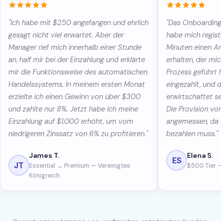
"Ich habe mit $250 angefangen und ehrlich
"Das Onboarding 
gesagt nicht viel erwartet. Aber der
habe mich regist
Manager rief mich innerhalb einer Stunde
Minuten einen A
an, half mir bei der Einzahlung und erklärte
erhalten, der m
mir die Funktionsweise des automatischen
Prozess geführt 
Handelssystems. In meinem ersten Monat
eingezahlt, und 
erzielte ich einen Gewinn von über $300
erwirtschaftet s
und zahlte nur 8%. Jetzt habe ich meine
Die Provision vo
Einzahlung auf $1.000 erhöht, um vom
angemessen, da i
niedrigeren Zinssatz von 6% zu profitieren."
bezahlen muss."
James T.
Elena S.
ES
JT
Essential → Premium — Vereinigtes
$500 Tier 
Königreich