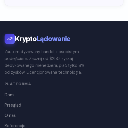
Krypto
Lądowanie
Zautomatyzowany handel z osobistym
podejściem. Zacznij od $250, zyskaj
dedykowanego menedżera, płać tylko 8%
od zysków. Licencjonowana technologia.
PLATFORMA
Dom
Przegląd
O nas
Referencje