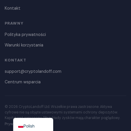
Kontakt
Danish
PRAWNY
Czech
Polityka prywatności
Croatian
Warunki korzystania
Portuguese
Swedish
KONTAKT
Italian
support@cryptolandoff.com
French
Centrum wsparcia
Dutch
German
Spanish
© 2026 CryptoLandoff Ltd. Wszelkie prawa zastrzeżone. Aktywa
cyfrowe nie są objęte ustawowymi systemami ochrony depozytów.
English
Kapitał jest zagrożony. *Przykłady zysków mają charakter poglądowy.
Prywatność
Warunki
Polish