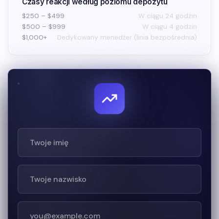
Czasy reakcji według poziomu depozytu
$250 – $499
W ciągu 24 godzin
$500 – $999
W ciągu 4 godzin
$1,000+
Dedykowany menedżer (linia bezpośrednia)