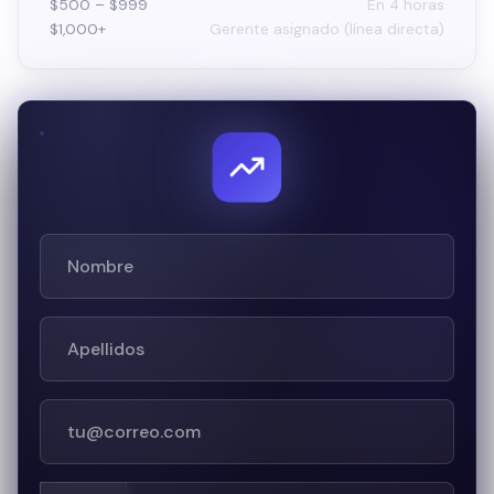
$500 – $999
En 4 horas
$1,000+
Gerente asignado (línea directa)