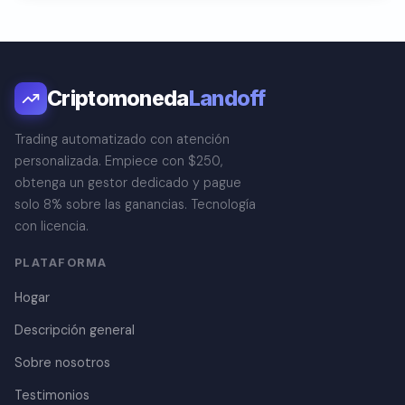
Criptomoneda
Landoff
Trading automatizado con atención
personalizada. Empiece con $250,
obtenga un gestor dedicado y pague
solo 8% sobre las ganancias. Tecnología
con licencia.
PLATAFORMA
Hogar
Descripción general
Sobre nosotros
Testimonios