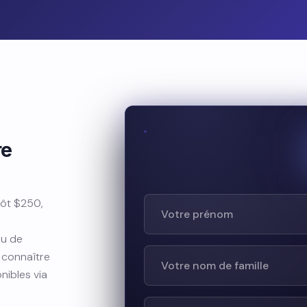
re
ôt $250,
n
au de
 connaître
nibles via