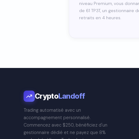
niveau Premium, vous donnan
de 61 TP3T, un gestionnaire
retraits en 4 heures.
Danish
Crypto
Landoff
Czech
Trading automatisé avec un
Polish
accompagnement personnalisé.
Croatian
Commencez avec $250, bénéficiez d'un
Portuguese
gestionnaire dédié et ne payez que 8%