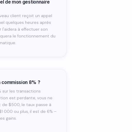
pel de mon gestionnaire
au client reçoit un appel
nel quelques heures après
r l'aidera à effectuer son
liquera le fonctionnement du
matique.
a commission 8% ?
 sur les transactions
ction est perdante, vous ne
t de $500, le taux passe à
1 000 ou plus, il est de 6% –
es gains.