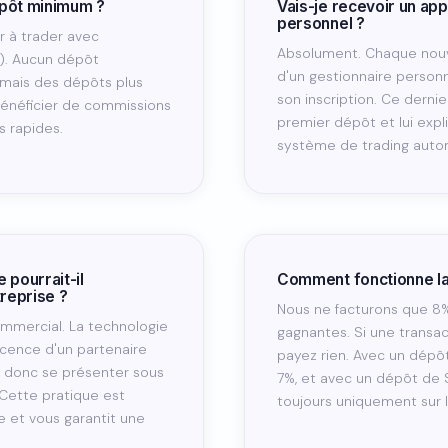
épôt minimum ?
Vais-je recevoir un ap
personnel ?
 à trader avec
Absolument. Chaque nouve
). Aucun dépôt
d'un gestionnaire person
 mais des dépôts plus
son inscription. Ce dernie
énéficier de commissions
premier dépôt et lui exp
us rapides.
système de trading auto
pourrait-il
Comment fonctionne l
reprise ?
Nous ne facturons que 8%
mmercial. La technologie
gagnantes. Si une transa
licence d'un partenaire
payez rien. Avec un dépô
t donc se présenter sous
7%, et avec un dépôt de $
 Cette pratique est
toujours uniquement sur l
e et vous garantit une