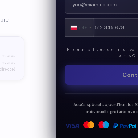
0 UTC
+48
En continuant, vous confirmez avoir 
et nos Con
4 heures
4 heures
directe)
Cont
Accès spécial aujourd'hui : les
individuelle gratuite ave