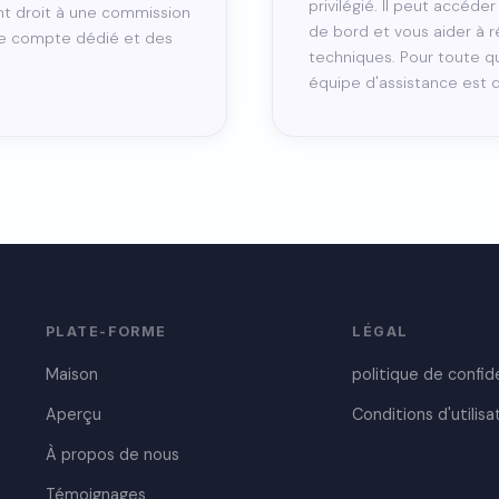
privilégié. Il peut accéde
t droit à une commission
de bord et vous aider à 
 de compte dédié et des
techniques. Pour toute q
équipe d'assistance est d
PLATE-FORME
LÉGAL
Maison
politique de confid
Aperçu
Conditions d'utilisa
À propos de nous
Témoignages