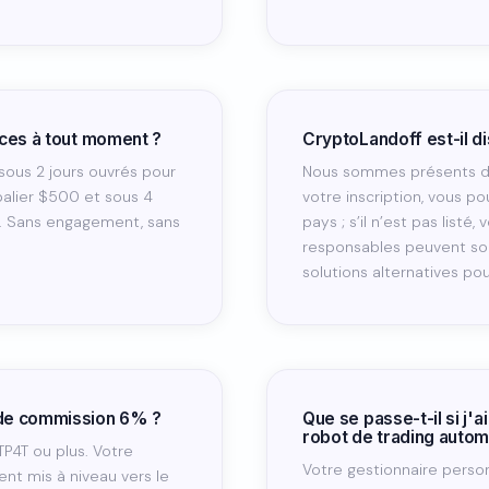
ices à tout moment ?
CryptoLandoff est-il d
s sous 2 jours ouvrés pour
Nous sommes présents da
 palier $500 et sous 4
votre inscription, vous p
+. Sans engagement, sans
pays ; s’il n’est pas listé
responsables peuvent so
solutions alternatives pou
 de commission 6% ?
Que se passe-t-il si j'
robot de trading autom
P4T ou plus. Votre
Votre gestionnaire person
t mis à niveau vers le