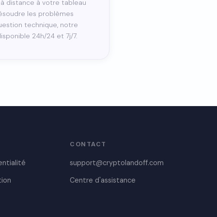
r à distance à votre tableau
résoudre les problèmes
uestion technique, notre
isponible 24h/24 et 7j/7.
CONTACT
entialité
support@cryptolandoff.com
tion
Centre d'assistance