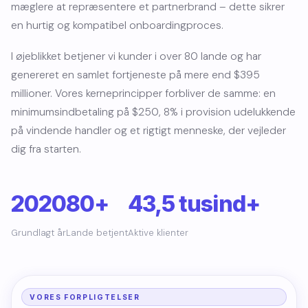
mæglere at repræsentere et partnerbrand – dette sikrer
en hurtig og kompatibel onboardingproces.
I øjeblikket betjener vi kunder i over 80 lande og har
genereret en samlet fortjeneste på mere end $395
millioner. Vores kerneprincipper forbliver de samme: en
minimumsindbetaling på $250, 8% i provision udelukkende
på vindende handler og et rigtigt menneske, der vejleder
dig fra starten.
2020
80+
43,5 tusind+
Grundlagt år
Lande betjent
Aktive klienter
VORES FORPLIGTELSER