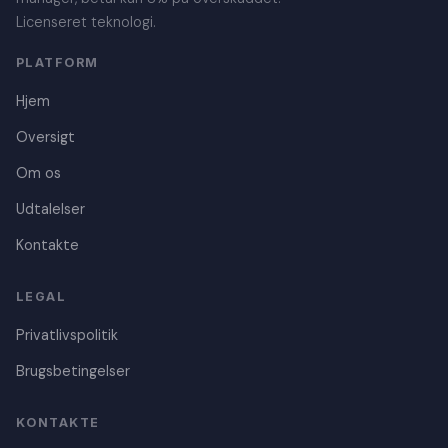
Licenseret teknologi.
PLATFORM
Hjem
Oversigt
Om os
Udtalelser
Kontakte
Czech
LEGAL
Polish
Privatlivspolitik
Croatian
Brugsbetingelser
Portuguese
Swedish
KONTAKTE