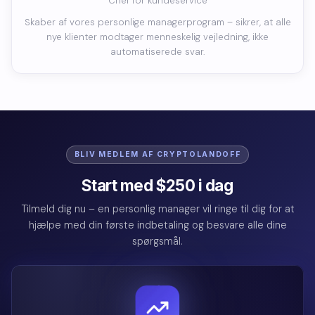
Chef for kundeservice
Skaber af vores personlige managerprogram – sikrer, at alle
nye klienter modtager menneskelig vejledning, ikke
automatiserede svar.
BLIV MEDLEM AF CRYPTOLANDOFF
Start med $250 i dag
Tilmeld dig nu – en personlig manager vil ringe til dig for at
hjælpe med din første indbetaling og besvare alle dine
spørgsmål.